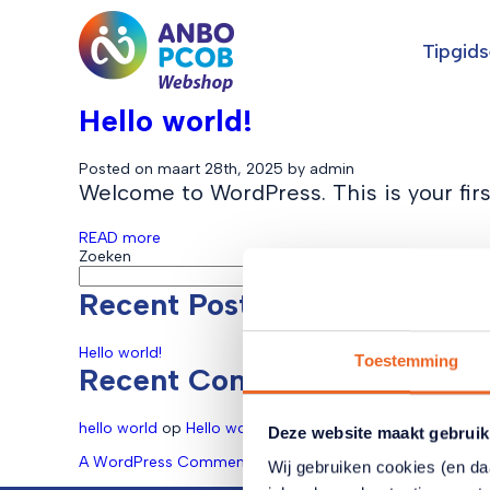
Tipgid
Hello world!
Posted on maart 28th, 2025 by admin
Welcome to WordPress. This is your first
READ more
Zoeken
Zoeken
Recent Posts
Hello world!
Toestemming
Recent Comments
hello world
op
Hello world!
Deze website maakt gebruik
A WordPress Commenter
op
Hello world!
Wij gebruiken cookies (en d