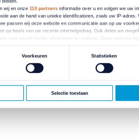
e bieden.
n wij en onze
110 partners
informatie over u en volgen we uw in
 ANBO-PCOB
site aan de hand van unieke identificatoren, zoals uw IP-adres
ermee passen wij onze website en communicatie aan op uw voorke
de ANBO-PCOB website
zien op basis van uw recente internetgedrag. Ook delen we mogeli
stelde vragen
ners voor social media, adverteren en analyse. Deze partners 
y
atie die u aan ze heeft verstrekt of die ze hebben verzameld o
ene voorwaarden
ater van gedachten? U kunt uw voorkeuren aanpassen of uw toes
Voorkeuren
Statistieken
e linksonder.
ct
ivacybeleid
en
cookiebeleid
.
Selectie toestaan