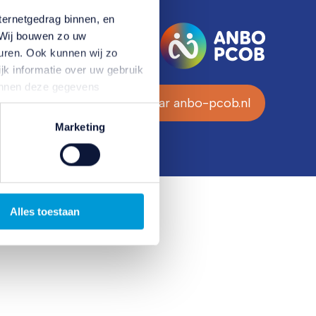
ternetgedrag binnen, en
. Wij bouwen zo uw
uren. Ook kunnen wij zo
jk informatie over uw gebruik
kunnen deze gegevens
Naar anbo-pcob.nl
p basis van uw gebruik van
temming intrekken door te
Marketing
Alles toestaan